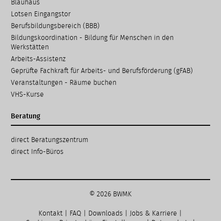
Navigation
Blauhaus
überspringen
Lotsen Eingangstor
Berufsbildungsbereich (BBB)
Bildungskoordination - Bildung für Menschen in den
Werkstätten
Arbeits-Assistenz
Geprüfte Fachkraft für Arbeits- und Berufsförderung (gFAB)
Veranstaltungen - Räume buchen
VHS-Kurse
Beratung
Navigation
direct Beratungs­zentrum
überspringen
direct Info-Büros
© 2026 BWMK
Kontakt
|
FAQ
|
Downloads
|
Jobs & Karriere
|