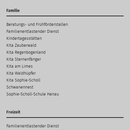
Familie
Navigation
Beratungs- und Frühförder­stellen
überspringen
Familien­entlastender Dienst
Kinder­tages­stätten
Kita Zauberwald
Kita Regenbogenland
Kita Sternenfänger
Kita am Limes
Kita Waldhüpfer
Kita Sophie-Scholl
Schwanennest
Sophie-Scholl-Schule Hanau
Freizeit
Navigation
Familien­entlastender Dienst