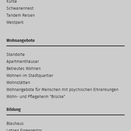
Kurse
Schwanennest
Tandem Reisen
Westpark
Wohnangebote
Navigation
Standorte
überspringen
Apartmenthäuser
Betreutes Wohnen
Wohnen im Stadtquartier
Wohnstätten
Wohnangebote für Menschen mit psychischen Erkrankungen
Wohn- und Pflegeheim "Brücke"
Bildung
Navigation
Blauhaus
überspringen
Lotsen Eingangstor