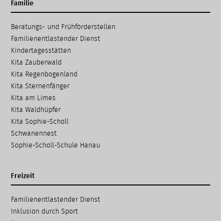
Familie
Navigation
Beratungs- und Frühförder­stellen
überspringen
Familien­entlastender Dienst
Kinder­tages­stätten
Kita Zauberwald
Kita Regenbogenland
Kita Sternenfänger
Kita am Limes
Kita Waldhüpfer
Kita Sophie-Scholl
Schwanennest
Sophie-Scholl-Schule Hanau
Freizeit
Navigation
Familien­entlastender Dienst
überspringen
Inklusion durch Sport