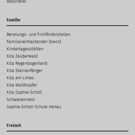
Wäscherei
Familie
Navigation
Beratungs- und Frühförder­stellen
überspringen
Familien­entlastender Dienst
Kinder­tages­stätten
Kita Zauberwald
Kita Regenbogenland
Kita Sternenfänger
Kita am Limes
Kita Waldhüpfer
Kita Sophie-Scholl
Schwanennest
Sophie-Scholl-Schule Hanau
Freizeit