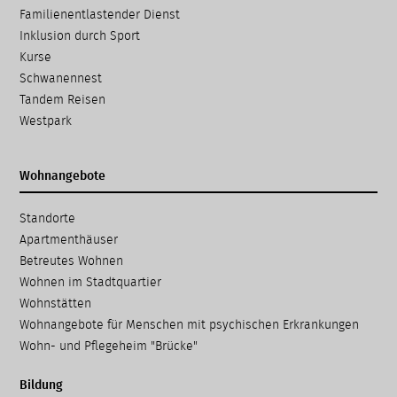
Navigation
Familien­entlastender Dienst
überspringen
Inklusion durch Sport
Kurse
Schwanennest
Tandem Reisen
Westpark
Wohnangebote
Navigation
Standorte
überspringen
Apartmenthäuser
Betreutes Wohnen
Wohnen im Stadtquartier
Wohnstätten
Wohnangebote für Menschen mit psychischen Erkrankungen
Wohn- und Pflegeheim "Brücke"
Bildung