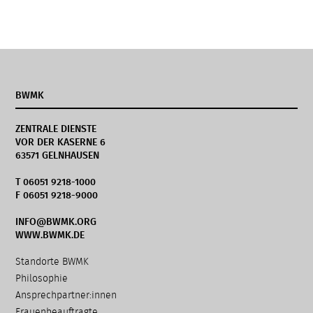
BWMK
ZENTRALE DIENSTE
VOR DER KASERNE 6
63571 GELNHAUSEN
T 06051 9218-1000
F 06051 9218-9000
INFO@BWMK.ORG
WWW.BWMK.DE
Navigation
Standorte BWMK
überspringen
Philosophie
Ansprechpartner:innen
Frauenbeauftragte