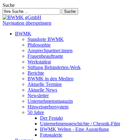
Suche
Suche
Navigation überspringen
BWMK
Standorte BWMK
Philosophie
Ansprechpartner:innen
Frauenbeauftragte
Werkstattrat
Stiftung Behinderten-Werk
Berichte
BWMK in den Medien
Aktuelle Termine
Aktuelle News
Newsletter
Unternehmensmagazin
Hinweisgebersystem
50 Jahre
Der Festakt
Unternehmensgeschichte / Chronik-Film
BWMK Welten - Eine Ausstellung
Fotogalerie