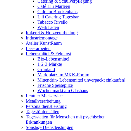
Catering & Schulverpflegung
Café Lili Marleen
Café im Brockenhaus
Lili Catering Tagesbar
Tabacco Rivello
WerkLaden
Imkerei & Holz­verarbeitung
Industriemontage
Atelier KunstRaum
Laserarbeiten
Lebensmittel & Feinkost
Bio-Lebensmittel
1-2-3-Märkte
Grünland
Marktplatz im MKK-Forum
Mittendrin- Lebensmittel unverpackt einkaufen!
Frische Speisepilze
Wochenmarkt am Glashaus
Leutner Mietservice
Metallverarbeitung
Personaldienstleistung
Tagesförderstätten
Tagesstätten für Menschen mit psychischen
Erkrankungen
Sonstige Dienstleistungen