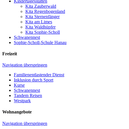
Kinder­tages­stätten
Kita Zauberwald
Kita Regenbogenland
Kita Sternenfänger
Kita am Limes
Kita Waldhüpfer
Kita Sophie-Scholl
Schwanennest
Sophie-Scholl-Schule Hanau
Freizeit
Navigation überspringen
Familien­entlastender Dienst
Inklusion durch Sport
Kurse
Schwanennest
Tandem Reisen
Westpark
Wohnangebote
Navigation überspringen