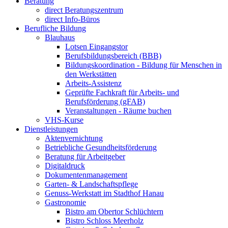
Beratung
direct Beratungs­zentrum
direct Info-Büros
Berufliche Bildung
Blauhaus
Lotsen Eingangstor
Berufsbildungsbereich (BBB)
Bildungskoordination - Bildung für Menschen in
den Werkstätten
Arbeits-Assistenz
Geprüfte Fachkraft für Arbeits- und
Berufsförderung (gFAB)
Veranstaltungen - Räume buchen
VHS-Kurse
Dienstl­eistungen
Aktenvernichtung
Betriebliche Gesundheits­förderung
Beratung für Arbeitgeber
Digitaldruck
Dokumenten­management
Garten- & Landschafts­pflege
Genuss-Werkstatt im Stadthof Hanau
Gastronomie
Bistro am Obertor Schlüchtern
Bistro Schloss Meerholz