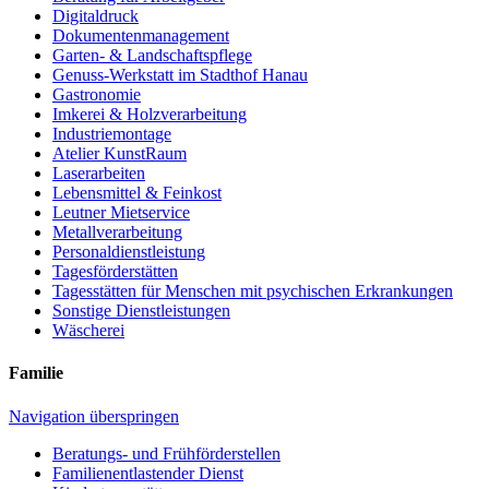
Digitaldruck
Dokumenten­management
Garten- & Landschafts­pflege
Genuss-Werkstatt im Stadthof Hanau
Gastronomie
Imkerei & Holz­verarbeitung
Industriemontage
Atelier KunstRaum
Laserarbeiten
Lebensmittel & Feinkost
Leutner Mietservice
Metallverarbeitung
Personaldienstleistung
Tagesförderstätten
Tagesstätten für Menschen mit psychischen Erkrankungen
Sonstige Dienstleistungen
Wäscherei
Familie
Navigation überspringen
Beratungs- und Frühförder­stellen
Familien­entlastender Dienst