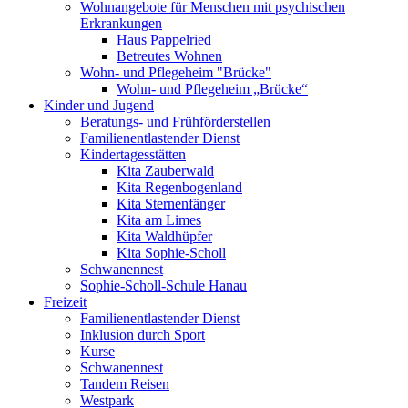
Wohnangebote für Menschen mit psychischen
Erkrankungen
Haus Pappelried
Betreutes Wohnen
Wohn- und Pflegeheim "Brücke"
Wohn- und Pflegeheim „Brücke“
Kinder und Jugend
Beratungs- und Frühförder­stellen
Familien­entlastender Dienst
Kinder­tages­stätten
Kita Zauberwald
Kita Regenbogenland
Kita Sternenfänger
Kita am Limes
Kita Waldhüpfer
Kita Sophie-Scholl
Schwanennest
Sophie-Scholl-Schule Hanau
Freizeit
Familien­entlastender Dienst
Inklusion durch Sport
Kurse
Schwanennest
Tandem Reisen
Westpark