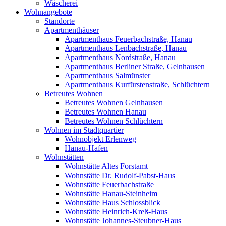
Wäscherei
Wohnangebote
Standorte
Apartmenthäuser
Apartmenthaus Feuerbachstraße, Hanau
Apartmenthaus Lenbachstraße, Hanau
Apartmenthaus Nordstraße, Hanau
Apartmenthaus Berliner Straße, Gelnhausen
Apartmenthaus Salmünster
Apartmenthaus Kurfürstenstraße, Schlüchtern
Betreutes Wohnen
Betreutes Wohnen Gelnhausen
Betreutes Wohnen Hanau
Betreutes Wohnen Schlüchtern
Wohnen im Stadtquartier
Wohnobjekt Erlenweg
Hanau-Hafen
Wohnstätten
Wohnstätte Altes Forstamt
Wohnstätte Dr. Rudolf-Pabst-Haus
Wohnstätte Feuerbachstraße
Wohnstätte Hanau-Steinheim
Wohnstätte Haus Schlossblick
Wohnstätte Heinrich-Kreß-Haus
Wohnstätte Johannes-Steubner-Haus