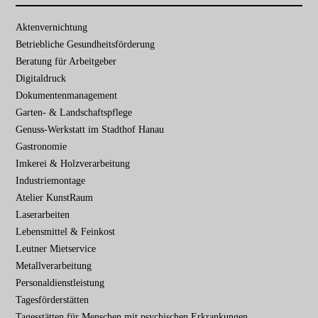
Navigation
Aktenvernichtung
überspringen
Betriebliche Gesundheits­förderung
Beratung für Arbeitgeber
Digitaldruck
Dokumenten­management
Garten- & Landschafts­pflege
Genuss-Werkstatt im Stadthof Hanau
Gastronomie
Imkerei & Holz­verarbeitung
Industriemontage
Atelier KunstRaum
Laserarbeiten
Lebensmittel & Feinkost
Leutner Mietservice
Metallverarbeitung
Personaldienstleistung
Tagesförderstätten
Tagesstätten für Menschen mit psychischen Erkrankungen