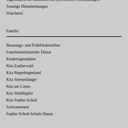
Sonstige Dienstleistungen
Wäscherei
Familie
Navigation
Beratungs- und Frühförder­stellen
überspringen
Familien­entlastender Dienst
Kinder­tages­stätten
Kita Zauberwald
Kita Regenbogenland
Kita Sternenfänger
Kita am Limes
Kita Waldhüpfer
Kita Sophie-Scholl
Schwanennest
Sophie-Scholl-Schule Hanau