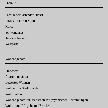
Freizeit
Navigation
Familien­entlastender Dienst
überspringen
Inklusion durch Sport
Kurse
Schwanennest
Tandem Reisen
Westpark
Wohnangebote
Navigation
Standorte
überspringen
Apartmenthäuser
Betreutes Wohnen
Wohnen im Stadtquartier
Wohnstätten
Wohnangebote für Menschen mit psychischen Erkrankungen
Wohn- und Pflegeheim "Brücke"