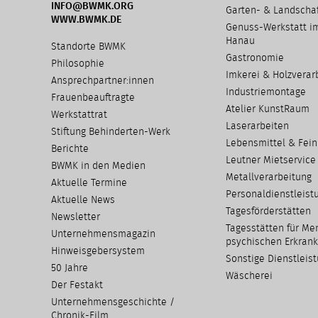
INFO@BWMK.ORG
Garten- & Landschaf
WWW.BWMK.DE
Genuss-Werkstatt i
Hanau
Navigation
Standorte BWMK
Gastronomie
überspringen
Philosophie
Imkerei & Holz­verar
Ansprechpartner:innen
Industriemontage
Frauenbeauftragte
Atelier KunstRaum
Werkstattrat
Laserarbeiten
Stiftung Behinderten-Werk
Lebensmittel & Fein
Berichte
Leutner Mietservice
BWMK in den Medien
Metallverarbeitung
Aktuelle Termine
Personaldienstleist
Aktuelle News
Tagesförderstätten
Newsletter
Tagesstätten für Me
Unternehmensmagazin
psychischen Erkran
Hinweisgebersystem
Sonstige Dienstleis
50 Jahre
Wäscherei
Der Festakt
Unternehmensgeschichte /
Chronik-Film