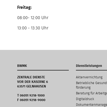
Freitag:
08:00- 12:00 Uhr
13:00 - 13:30 Uhr
BWMK
Dienstleistungen
Navigation
ZENTRALE DIENSTE
Aktenvernichtung
überspringen
VOR DER KASERNE 6
Betriebliche Gesund
63571 GELNHAUSEN
förderung
Beratung für Arbeitg
T 06051 9218-1000
Digitaldruck
F 06051 9218-9000
Dokumenten­manag