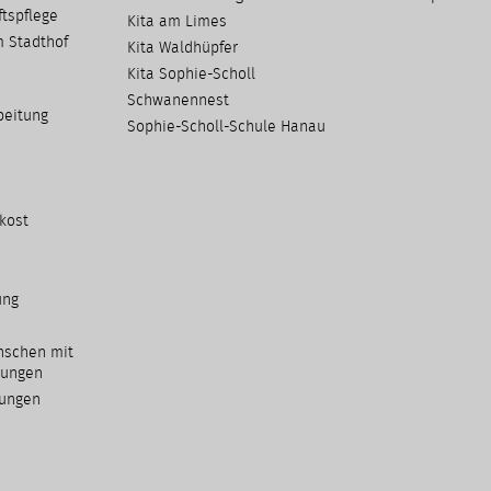
ts­pflege
Kita am Limes
m Stadthof
Kita Waldhüpfer
Kita Sophie-Scholl
Schwanennest
beitung
Sophie-Scholl-Schule Hanau
kost
ung
nschen mit
kungen
tungen