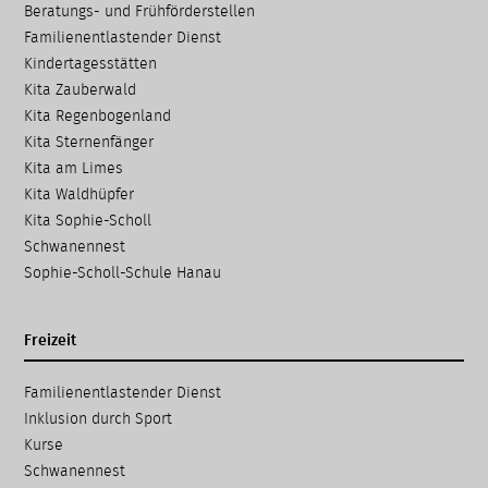
Navigation
Beratungs- und Frühförder­stellen
überspringen
Familien­entlastender Dienst
Kinder­tages­stätten
Kita Zauberwald
Kita Regenbogenland
Kita Sternenfänger
Kita am Limes
Kita Waldhüpfer
Kita Sophie-Scholl
Schwanennest
Sophie-Scholl-Schule Hanau
Freizeit
Navigation
Familien­entlastender Dienst
überspringen
Inklusion durch Sport
Kurse
Schwanennest