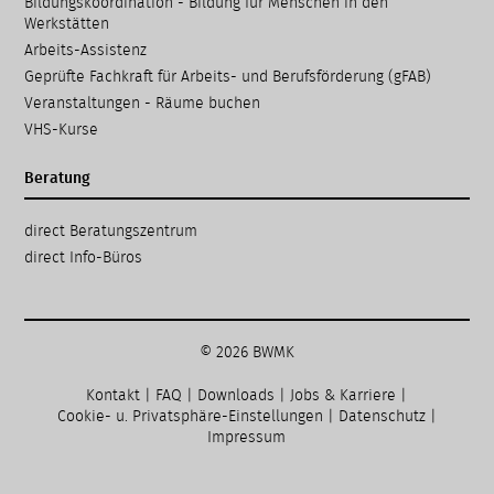
Bildungskoordination - Bildung für Menschen in den
Werkstätten
Arbeits-Assistenz
Geprüfte Fachkraft für Arbeits- und Berufsförderung (gFAB)
Veranstaltungen - Räume buchen
VHS-Kurse
Beratung
Navigation
direct Beratungs­zentrum
überspringen
direct Info-Büros
© 2026 BWMK
Kontakt
|
FAQ
|
Downloads
|
Jobs & Karriere
|
Cookie- u. Privatsphäre-Einstellungen
|
Datenschutz
|
Impressum