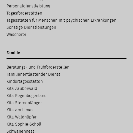
Personaldienstleistung
Tagesförderstätten
Tagesstätten für Menschen mit psychischen Erkrankungen
Sonstige Dienstleistungen
Wäscherei
Familie
Navigation
Beratungs- und Frühförder­stellen
überspringen
Familien­entlastender Dienst
Kinder­tages­stätten
Kita Zauberwald
Kita Regenbogenland
Kita Sternenfänger
Kita am Limes
Kita Waldhüpfer
Kita Sophie-Scholl
Schwanennest