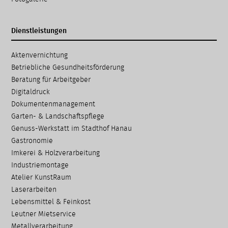
Dienstleistungen
Navigation
Aktenvernichtung
überspringen
Betriebliche Gesundheits­förderung
Beratung für Arbeitgeber
Digitaldruck
Dokumenten­management
Garten- & Landschafts­pflege
Genuss-Werkstatt im Stadthof Hanau
Gastronomie
Imkerei & Holz­verarbeitung
Industriemontage
Atelier KunstRaum
Laserarbeiten
Lebensmittel & Feinkost
Leutner Mietservice
Metallverarbeitung