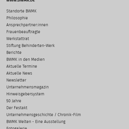
WWW.BWMK.DE
Navigation
Standorte BWMK
überspringen
Philosophie
Ansprechpartner:innen
Frauenbeauftragte
Werkstattrat
Stiftung Behinderten-Werk
Berichte
BWMK in den Medien
Aktuelle Termine
Aktuelle News
Newsletter
Unternehmensmagazin
Hinweisgebersystem
50 Jahre
Der Festakt
Unternehmensgeschichte / Chronik-Film
BWMK Welten - Eine Ausstellung
Fotogalerie