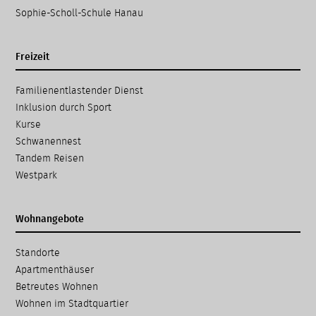
Sophie-Scholl-Schule Hanau
Freizeit
Navigation
Familien­entlastender Dienst
überspringen
Inklusion durch Sport
Kurse
Schwanennest
Tandem Reisen
Westpark
Wohnangebote
Navigation
Standorte
überspringen
Apartmenthäuser
Betreutes Wohnen
Wohnen im Stadtquartier