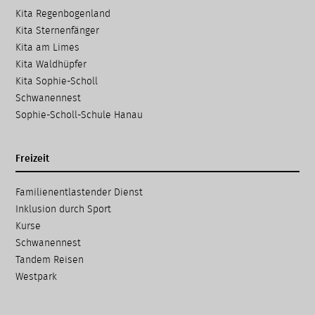
Kita Regenbogenland
Kita Sternenfänger
Kita am Limes
Kita Waldhüpfer
Kita Sophie-Scholl
Schwanennest
Sophie-Scholl-Schule Hanau
Freizeit
Navigation
Familien­entlastender Dienst
überspringen
Inklusion durch Sport
Kurse
Schwanennest
Tandem Reisen
Westpark