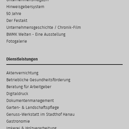
Unternehmensmagazin
Hinweisgebersystem
50 Jahre
Der Festakt
Unternehmensgeschichte / Chronik-Film
BWMK Welten - Eine Ausstellung
Fotogalerie
Dienstleistungen
Navigation
Aktenvernichtung
überspringen
Betriebliche Gesundheits­förderung
Beratung für Arbeitgeber
Digitaldruck
Dokumenten­management
Garten- & Landschafts­pflege
Genuss-Werkstatt im Stadthof Hanau
Gastronomie
Imkerei & Holz­verarbeitung