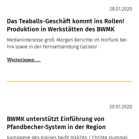
28.01.2020
Das Teaballs-Geschäft kommt ins Rollen!
Produktion in Werkstätten des BWMK
Medieninteresse groß: Morgen Berichte im Hörfunk bei
hr4 sowie in der Fernsehsendung Galileo!
Das
Weiterlesen …
Teaballs-
Geschäft
kommt
ins
Rollen!
Produktion
20.01.2020
in
Werkstätten
BWMK unterstützt Einführung von
des
Pfandbecher-System in der Region
BWMK
Kampagne des Kreises heißt mkk2go / Christa Hummel