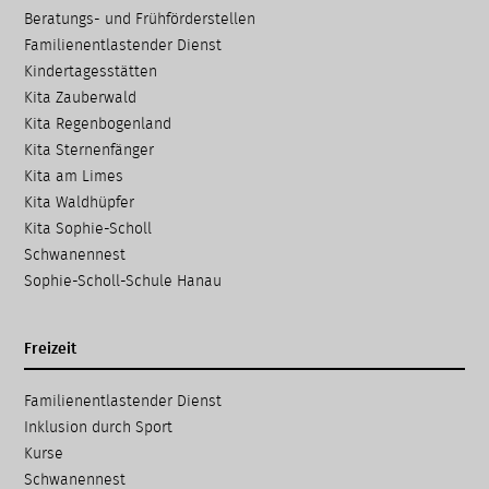
Navigation
Beratungs- und Frühförder­stellen
überspringen
Familien­entlastender Dienst
Kinder­tages­stätten
Kita Zauberwald
Kita Regenbogenland
Kita Sternenfänger
Kita am Limes
Kita Waldhüpfer
Kita Sophie-Scholl
Schwanennest
Sophie-Scholl-Schule Hanau
Freizeit
Navigation
Familien­entlastender Dienst
überspringen
Inklusion durch Sport
Kurse
Schwanennest