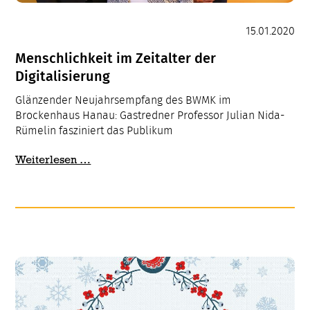
15.01.2020
Menschlichkeit im Zeitalter der
Digitalisierung
Glänzender Neujahrsempfang des BWMK im
Brockenhaus Hanau: Gastredner Professor Julian Nida-
Rümelin fasziniert das Publikum
Menschlichkeit
Weiterlesen …
im
Zeitalter
der
Digitalisierung