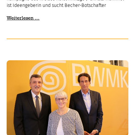
ist Ideengeberin und sucht Becher-Botschafter
BWMK
Weiterlesen …
unterstützt
Einführung
von
Pfandbecher-
System
in
der
Region