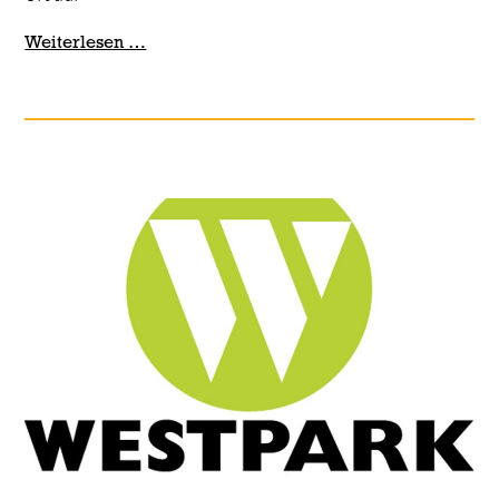
Umweltpreis
Weiterlesen …
für
unseren
Inklusionsbetrieb
Grün&Grün!