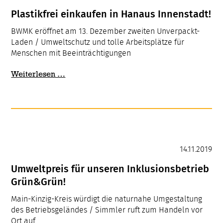
Plastikfrei einkaufen in Hanaus Innenstadt!
BWMK eröffnet am 13. Dezember zweiten Unverpackt-
Laden / Umweltschutz und tolle Arbeitsplätze für
Menschen mit Beeinträchtigungen
Plastikfrei
Weiterlesen …
einkaufen
in
Hanaus
Innenstadt!
14.11.2019
Umweltpreis für unseren Inklusionsbetrieb
Grün&Grün!
Main-Kinzig-Kreis würdigt die naturnahe Umgestaltung
des Betriebsgeländes / Simmler ruft zum Handeln vor
Ort auf