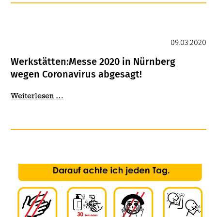
Zettelwirtschaft
09.03.2020
Werkstätten:Messe 2020 in Nürnberg
wegen Coronavirus abgesagt!
Werkstätten:Messe
Weiterlesen …
2020
in
Nürnberg
wegen
Coronavirus
abgesagt!