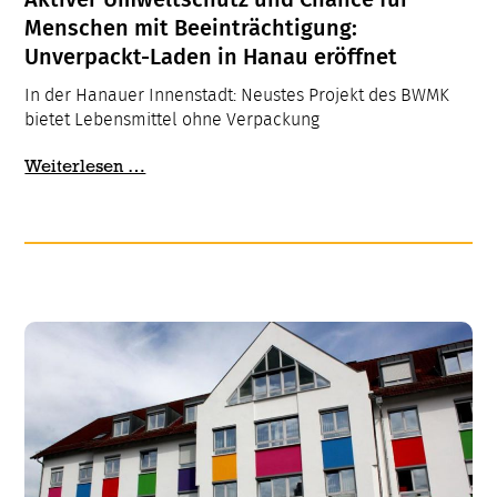
Menschen mit Beeinträchtigung:
Unverpackt-Laden in Hanau eröffnet
In der Hanauer Innenstadt: Neustes Projekt des BWMK
bietet Lebensmittel ohne Verpackung
Aktiver
Weiterlesen …
Umweltschutz
und
Chance
für
Menschen
mit
Beeinträchtigung:
Unverpackt-
Laden
in
Hanau
eröffnet