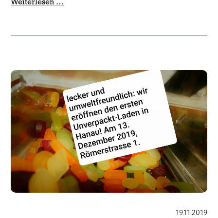
Tolle
Weiterlesen …
Leistung:
Absolventen
des
Berufsbildungsbereichs
erhalten
Zertifikate
19.11.2019