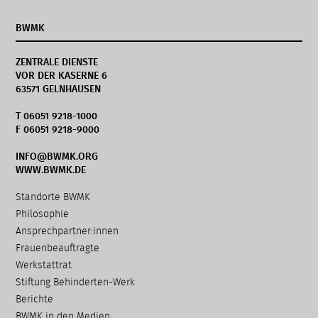
BWMK
ZENTRALE DIENSTE
VOR DER KASERNE 6
63571 GELNHAUSEN
T 06051 9218-1000
F 06051 9218-9000
INFO@BWMK.ORG
WWW.BWMK.DE
Navigation
Standorte BWMK
überspringen
Philosophie
Ansprechpartner:innen
Frauenbeauftragte
Werkstattrat
Stiftung Behinderten-Werk
Berichte
BWMK in den Medien