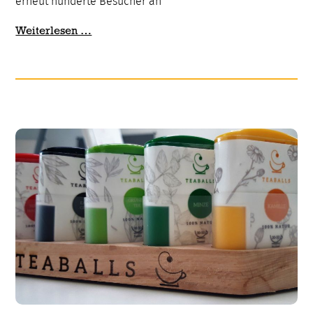
erneut hunderte Besucher an
Zum
Weiterlesen …
20.
Mal
ein
Mekka
für
Imker