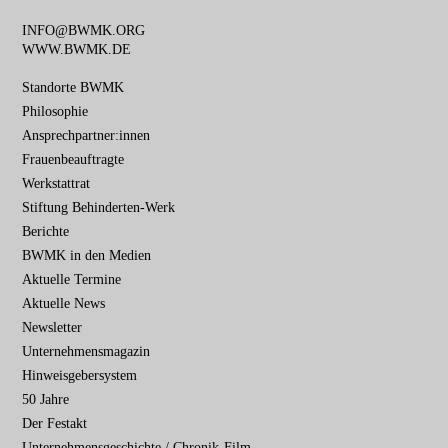
INFO@BWMK.ORG
WWW.BWMK.DE
Navigation
Standorte BWMK
überspringen
Philosophie
Ansprechpartner:innen
Frauenbeauftragte
Werkstattrat
Stiftung Behinderten-Werk
Berichte
BWMK in den Medien
Aktuelle Termine
Aktuelle News
Newsletter
Unternehmensmagazin
Hinweisgebersystem
50 Jahre
Der Festakt
Unternehmensgeschichte / Chronik-Film