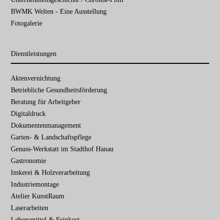
BWMK Welten - Eine Ausstellung
Fotogalerie
Dienstleistungen
Navigation
Aktenvernichtung
überspringen
Betriebliche Gesundheits­förderung
Beratung für Arbeitgeber
Digitaldruck
Dokumenten­management
Garten- & Landschafts­pflege
Genuss-Werkstatt im Stadthof Hanau
Gastronomie
Imkerei & Holz­verarbeitung
Industriemontage
Atelier KunstRaum
Laserarbeiten
Lebensmittel & Feinkost