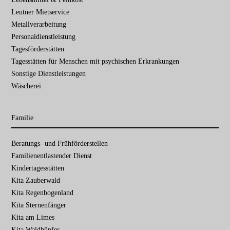
Leutner Mietservice
Metallverarbeitung
Personaldienstleistung
Tagesförderstätten
Tagesstätten für Menschen mit psychischen Erkrankungen
Sonstige Dienstleistungen
Wäscherei
Familie
Navigation
Beratungs- und Frühförder­stellen
überspringen
Familien­entlastender Dienst
Kinder­tages­stätten
Kita Zauberwald
Kita Regenbogenland
Kita Sternenfänger
Kita am Limes
Kita Waldhüpfer