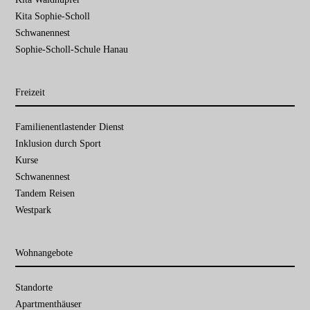
Kita Sophie-Scholl
Schwanennest
Sophie-Scholl-Schule Hanau
Freizeit
Navigation
Familien­entlastender Dienst
überspringen
Inklusion durch Sport
Kurse
Schwanennest
Tandem Reisen
Westpark
Wohnangebote
Navigation
Standorte
überspringen
Apartmenthäuser