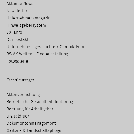
Aktuelle News
Newsletter
Unternehmensmagazin
Hinweisgebersystem
50 Jahre
Der Festakt
Unternehmensgeschichte / Chronik-Film
BWMK Welten - Eine Ausstellung
Fotogalerie
Dienstleistungen
Navigation
Aktenvernichtung
überspringen
Betriebliche Gesundheits­förderung
Beratung für Arbeitgeber
Digitaldruck
Dokumenten­management
Garten- & Landschafts­pflege