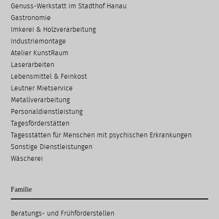
Genuss-Werkstatt im Stadthof Hanau
Gastronomie
Imkerei & Holz­verarbeitung
Industriemontage
Atelier KunstRaum
Laserarbeiten
Lebensmittel & Feinkost
Leutner Mietservice
Metallverarbeitung
Personaldienstleistung
Tagesförderstätten
Tagesstätten für Menschen mit psychischen Erkrankungen
Sonstige Dienstleistungen
Wäscherei
Familie
Navigation
Beratungs- und Frühförder­stellen