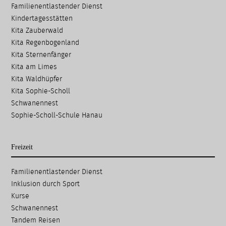
überspringen
Familien­entlastender Dienst
Kinder­tages­stätten
Kita Zauberwald
Kita Regenbogenland
Kita Sternenfänger
Kita am Limes
Kita Waldhüpfer
Kita Sophie-Scholl
Schwanennest
Sophie-Scholl-Schule Hanau
Freizeit
Navigation
Familien­entlastender Dienst
überspringen
Inklusion durch Sport
Kurse
Schwanennest
Tandem Reisen