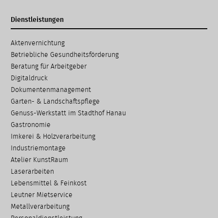
Dienstleistungen
Navigation
Aktenvernichtung
überspringen
Betriebliche Gesundheits­förderung
Beratung für Arbeitgeber
Digitaldruck
Dokumenten­management
Garten- & Landschafts­pflege
Genuss-Werkstatt im Stadthof Hanau
Gastronomie
Imkerei & Holz­verarbeitung
Industriemontage
Atelier KunstRaum
Laserarbeiten
Lebensmittel & Feinkost
Leutner Mietservice
Metallverarbeitung