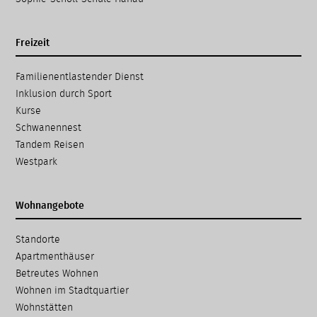
Freizeit
Navigation
Familien­entlastender Dienst
überspringen
Inklusion durch Sport
Kurse
Schwanennest
Tandem Reisen
Westpark
Wohnangebote
Navigation
Standorte
überspringen
Apartmenthäuser
Betreutes Wohnen
Wohnen im Stadtquartier
Wohnstätten