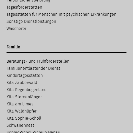
Personaldienstleistung
Tagesförderstätten
Tagesstätten für Menschen mit psychischen Erkrankungen
Sonstige Dienstleistungen
Wäscherei
Familie
Navigation
Beratungs- und Frühförder­stellen
überspringen
Familien­entlastender Dienst
Kinder­tages­stätten
Kita Zauberwald
Kita Regenbogenland
Kita Sternenfänger
Kita am Limes
Kita Waldhüpfer
Kita Sophie-Scholl
Schwanennest
Sophie-Scholl-Schule Hanau