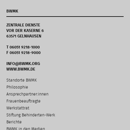
BWMK
ZENTRALE DIENSTE
VOR DER KASERNE 6
63571 GELNHAUSEN
T 06051 9218-1000
F 06051 9218-9000
INFO@BWMK.ORG
WWW.BWMK.DE
Navigation
Standorte BWMK
überspringen
Philosophie
Ansprechpartner:innen
Frauenbeauftragte
Werkstattrat
Stiftung Behinderten-Werk
Berichte
BWMK in den Medien