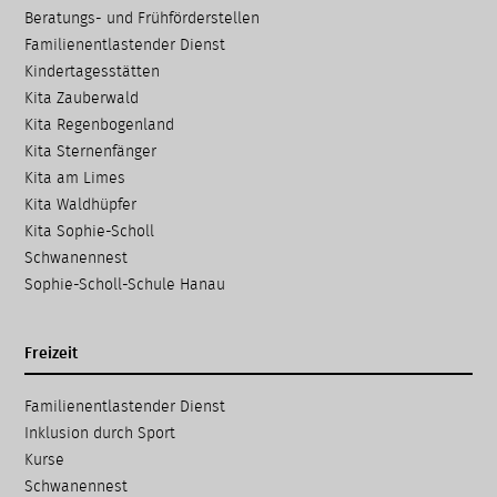
Navigation
Beratungs- und Frühförder­stellen
überspringen
Familien­entlastender Dienst
Kinder­tages­stätten
Kita Zauberwald
Kita Regenbogenland
Kita Sternenfänger
Kita am Limes
Kita Waldhüpfer
Kita Sophie-Scholl
Schwanennest
Sophie-Scholl-Schule Hanau
Freizeit
Navigation
Familien­entlastender Dienst
überspringen
Inklusion durch Sport
Kurse
Schwanennest