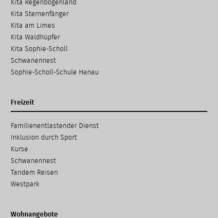
Kita Regenbogenland
Kita Sternenfänger
Kita am Limes
Kita Waldhüpfer
Kita Sophie-Scholl
Schwanennest
Sophie-Scholl-Schule Hanau
Freizeit
Navigation
Familien­entlastender Dienst
überspringen
Inklusion durch Sport
Kurse
Schwanennest
Tandem Reisen
Westpark
Wohnangebote