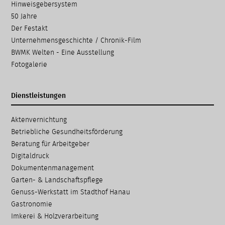
Hinweisgebersystem
50 Jahre
Der Festakt
Unternehmensgeschichte / Chronik-Film
BWMK Welten - Eine Ausstellung
Fotogalerie
Dienstleistungen
Navigation
Aktenvernichtung
überspringen
Betriebliche Gesundheits­förderung
Beratung für Arbeitgeber
Digitaldruck
Dokumenten­management
Garten- & Landschafts­pflege
Genuss-Werkstatt im Stadthof Hanau
Gastronomie
Imkerei & Holz­verarbeitung