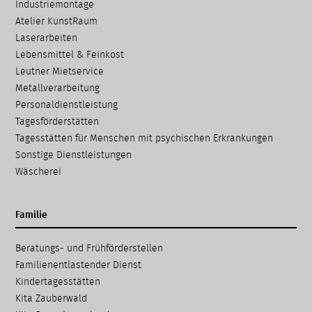
Industriemontage
Atelier KunstRaum
Laserarbeiten
Lebensmittel & Feinkost
Leutner Mietservice
Metallverarbeitung
Personaldienstleistung
Tagesförderstätten
Tagesstätten für Menschen mit psychischen Erkrankungen
Sonstige Dienstleistungen
Wäscherei
Familie
Navigation
Beratungs- und Frühförder­stellen
überspringen
Familien­entlastender Dienst
Kinder­tages­stätten
Kita Zauberwald