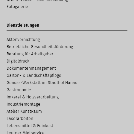
Fotogalerie
Dienstleistungen
Navigation
Aktenvernichtung
überspringen
Betriebliche Gesundheits­förderung
Beratung für Arbeitgeber
Digitaldruck
Dokumenten­management
Garten- & Landschafts­pflege
Genuss-Werkstatt im Stadthof Hanau
Gastronomie
Imkerei & Holz­verarbeitung
Industriemontage
Atelier KunstRaum
Laserarbeiten
Lebensmittel & Feinkost
Leutner Mietservice