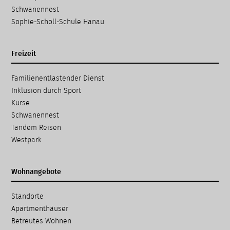
Schwanennest
Sophie-Scholl-Schule Hanau
Freizeit
Navigation
Familien­entlastender Dienst
überspringen
Inklusion durch Sport
Kurse
Schwanennest
Tandem Reisen
Westpark
Wohnangebote
Navigation
Standorte
überspringen
Apartmenthäuser
Betreutes Wohnen