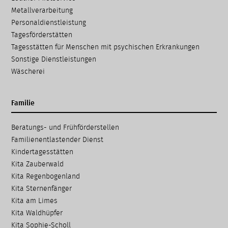
Metallverarbeitung
Personaldienstleistung
Tagesförderstätten
Tagesstätten für Menschen mit psychischen Erkrankungen
Sonstige Dienstleistungen
Wäscherei
Familie
Navigation
Beratungs- und Frühförder­stellen
überspringen
Familien­entlastender Dienst
Kinder­tages­stätten
Kita Zauberwald
Kita Regenbogenland
Kita Sternenfänger
Kita am Limes
Kita Waldhüpfer
Kita Sophie-Scholl