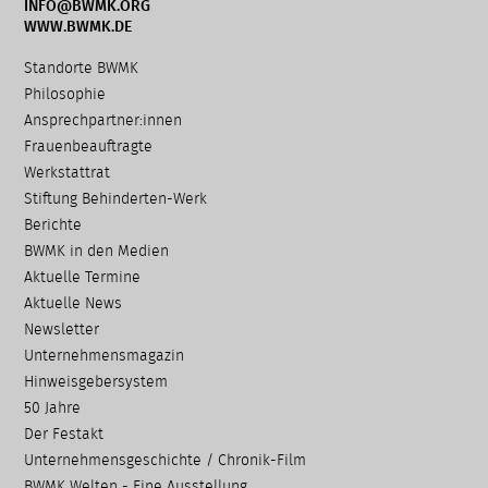
INFO@BWMK.ORG
WWW.BWMK.DE
Navigation
Standorte BWMK
überspringen
Philosophie
Ansprechpartner:innen
Frauenbeauftragte
Werkstattrat
Stiftung Behinderten-Werk
Berichte
BWMK in den Medien
Aktuelle Termine
Aktuelle News
Newsletter
Unternehmensmagazin
Hinweisgebersystem
50 Jahre
Der Festakt
Unternehmensgeschichte / Chronik-Film
BWMK Welten - Eine Ausstellung