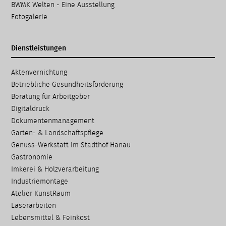
BWMK Welten - Eine Ausstellung
Fotogalerie
Dienstleistungen
Navigation
Aktenvernichtung
überspringen
Betriebliche Gesundheits­förderung
Beratung für Arbeitgeber
Digitaldruck
Dokumenten­management
Garten- & Landschafts­pflege
Genuss-Werkstatt im Stadthof Hanau
Gastronomie
Imkerei & Holz­verarbeitung
Industriemontage
Atelier KunstRaum
Laserarbeiten
Lebensmittel & Feinkost