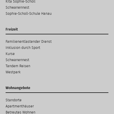
Kita Sophie-Scholl
Schwanennest
Sophie-Scholl-Schule Hanau
Freizeit
Navigation
Familien­entlastender Dienst
überspringen
Inklusion durch Sport
Kurse
Schwanennest
Tandem Reisen
Westpark
Wohnangebote
Navigation
Standorte
überspringen
Apartmenthäuser
Betreutes Wohnen