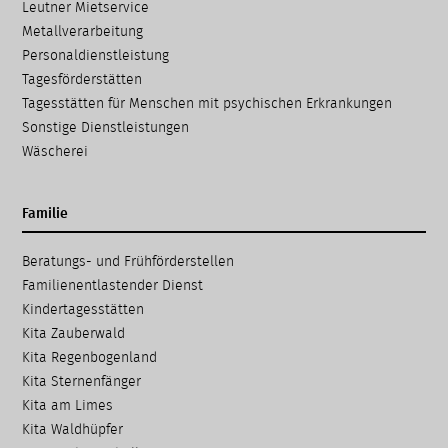
Leutner Mietservice
Metallverarbeitung
Personaldienstleistung
Tagesförderstätten
Tagesstätten für Menschen mit psychischen Erkrankungen
Sonstige Dienstleistungen
Wäscherei
Familie
Navigation
Beratungs- und Frühförder­stellen
überspringen
Familien­entlastender Dienst
Kinder­tages­stätten
Kita Zauberwald
Kita Regenbogenland
Kita Sternenfänger
Kita am Limes
Kita Waldhüpfer