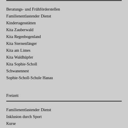
Navigation
Beratungs- und Frühförder­stellen
überspringen
Familien­entlastender Dienst
Kinder­tages­stätten
Kita Zauberwald
Kita Regenbogenland
Kita Sternenfänger
Kita am Limes
Kita Waldhüpfer
Kita Sophie-Scholl
Schwanennest
Sophie-Scholl-Schule Hanau
Freizeit
Navigation
Familien­entlastender Dienst
überspringen
Inklusion durch Sport
Kurse