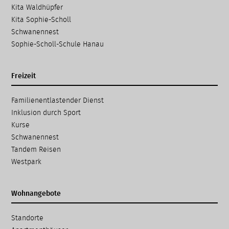
Kita Waldhüpfer
Kita Sophie-Scholl
Schwanennest
Sophie-Scholl-Schule Hanau
Freizeit
Navigation
Familien­entlastender Dienst
überspringen
Inklusion durch Sport
Kurse
Schwanennest
Tandem Reisen
Westpark
Wohnangebote
Navigation
Standorte
überspringen