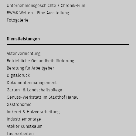
Unternehmensgeschichte / Chronik-Film
BWMK Welten - Eine Ausstellung
Fotogalerie
Dienstleistungen
Navigation
Aktenvernichtung
überspringen
Betriebliche Gesundheits­förderung
Beratung für Arbeitgeber
Digitaldruck
Dokumenten­management
Garten- & Landschafts­pflege
Genuss-Werkstatt im Stadthof Hanau
Gastronomie
Imkerei & Holz­verarbeitung
Industriemontage
Atelier KunstRaum
Laserarbeiten