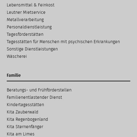
Lebensmittel & Feinkost
Leutner Mietservice
Metallverarbeitung
Personaldienstleistung
Tagesförderstätten
Tagesstätten für Menschen mit psychischen Erkrankungen
Sonstige Dienstleistungen
Wäscherei
Familie
Navigation
Beratungs- und Frühförder­stellen
überspringen
Familien­entlastender Dienst
Kinder­tages­stätten
Kita Zauberwald
Kita Regenbogenland
Kita Sternenfänger
Kita am Limes