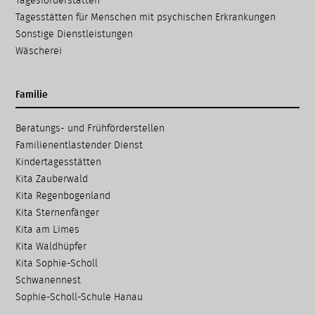
Tagesförderstätten
Tagesstätten für Menschen mit psychischen Erkrankungen
Sonstige Dienstleistungen
Wäscherei
Familie
Navigation
Beratungs- und Frühförder­stellen
überspringen
Familien­entlastender Dienst
Kinder­tages­stätten
Kita Zauberwald
Kita Regenbogenland
Kita Sternenfänger
Kita am Limes
Kita Waldhüpfer
Kita Sophie-Scholl
Schwanennest
Sophie-Scholl-Schule Hanau