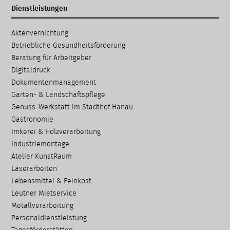
Dienstleistungen
Navigation
Aktenvernichtung
überspringen
Betriebliche Gesundheits­förderung
Beratung für Arbeitgeber
Digitaldruck
Dokumenten­management
Garten- & Landschafts­pflege
Genuss-Werkstatt im Stadthof Hanau
Gastronomie
Imkerei & Holz­verarbeitung
Industriemontage
Atelier KunstRaum
Laserarbeiten
Lebensmittel & Feinkost
Leutner Mietservice
Metallverarbeitung
Personaldienstleistung