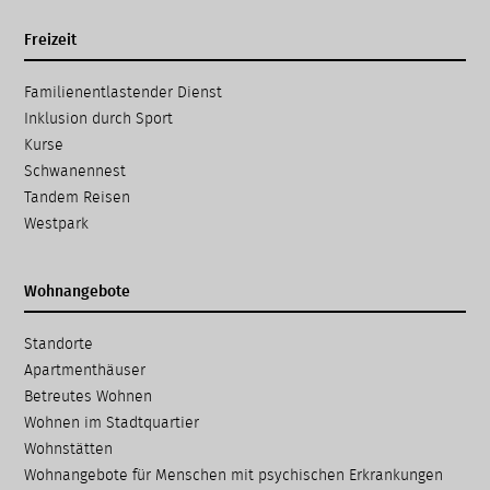
Freizeit
Navigation
Familien­entlastender Dienst
überspringen
Inklusion durch Sport
Kurse
Schwanennest
Tandem Reisen
Westpark
Wohnangebote
Navigation
Standorte
überspringen
Apartmenthäuser
Betreutes Wohnen
Wohnen im Stadtquartier
Wohnstätten
Wohnangebote für Menschen mit psychischen Erkrankungen