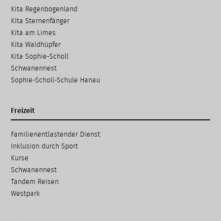
Kita Regenbogenland
Kita Sternenfänger
Kita am Limes
Kita Waldhüpfer
Kita Sophie-Scholl
Schwanennest
Sophie-Scholl-Schule Hanau
Freizeit
Navigation
Familien­entlastender Dienst
überspringen
Inklusion durch Sport
Kurse
Schwanennest
Tandem Reisen
Westpark