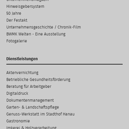
Hinweisgebersystem
50 Jahre
Der Festakt
Unternehmensgeschichte / Chronik-Film
BWMK Welten - Eine Ausstellung
Fotogalerie
Dienstleistungen
Navigation
Aktenvernichtung
überspringen
Betriebliche Gesundheits­förderung
Beratung für Arbeitgeber
Digitaldruck
Dokumenten­management
Garten- & Landschafts­pflege
Genuss-Werkstatt im Stadthof Hanau
Gastronomie
Imkerei & Holz­verarbeitung