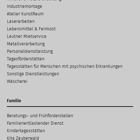
Industriemontage
Atelier KunstRaum
Laserarbeiten
Lebensmittel & Feinkost
Leutner Mietservice
Metallverarbeitung
Personaldienstleistung
Tagesförderstätten
Tagesstätten für Menschen mit psychischen Erkrankungen
Sonstige Dienstleistungen
Wäscherei
Familie
Navigation
Beratungs- und Frühförder­stellen
überspringen
Familien­entlastender Dienst
Kinder­tages­stätten
Kita Zauberwald